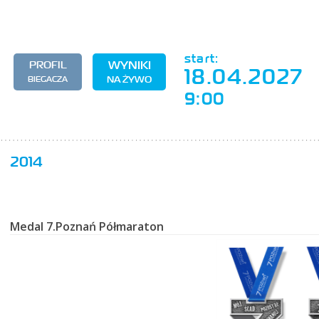
start:
WYNIKI
PROFIL
18.04.2027
BIEGACZA
NA ŻYWO
9:00
2014
Medal 7.Poznań Półmaraton