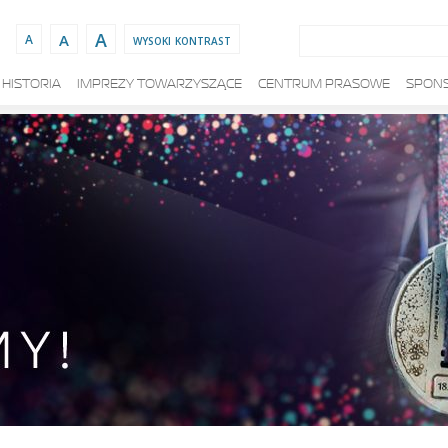
Szukaj:
A
A
wysoki kontrast
A
HISTORIA
IMPREZY TOWARZYSZĄCE
CENTRUM PRASOWE
SPONS