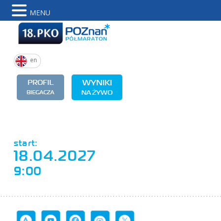
MENU
en
WYNIKI
PROFIL
BIEGACZA
NA ŻYWO
start:
18.04.2027
9:00